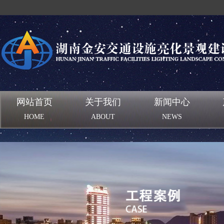
网站首页
关于我们
新闻中心
HOME
ABOUT
NEWS